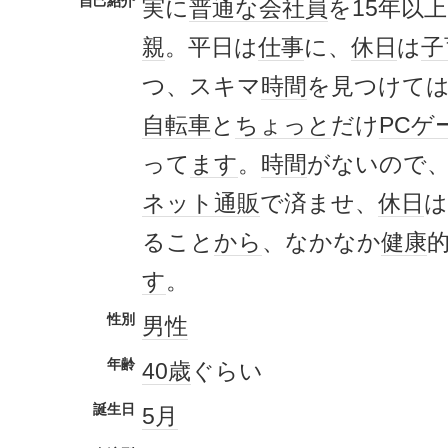
自己紹介
実に
普通な
会社員
を15年以
親
。平日は
仕事
に、
休日
は
子
つ、スキマ
時間
を見つけて
自転車
と
ちょっと
だけ
PCゲ
って
ます
。
時間
がないので
ネット通販
で済ませ、
休日
は
ること
から
、なかなか
健康
す
。
性別
男性
年齢
40歳
ぐらい
誕生日
5月