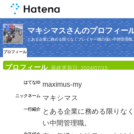
マキシマスさんのプロフィー
とある企業に務める限りなくプレイヤー職の強い中間管理職
プロフィール
プロフィール
最終更新日:
2024/07/15
はてなID
maximus-my
ニックネーム
マキシマス
一行紹介
とある
企業
に務める限りな
い
中間
管理職
。