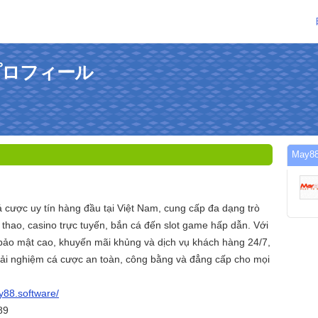
プロフィール
May
á cược uy tín hàng đầu tại Việt Nam, cung cấp đa dạng trò
 thao, casino trực tuyến, bắn cá đến slot game hấp dẫn. Với
, bảo mật cao, khuyến mãi khủng và dịch vụ khách hàng 24/7,
ải nghiệm cá cược an toàn, công bằng và đẳng cấp cho mọi
y88.software/
89