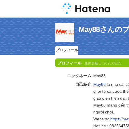
May88さんの
プロフィール
プロフィール
最終更新日:
2025/08/15
ニックネーム
May88
自己紹介
May88
là nhà cái c
chơi từ cá cược thể
giao diện hiện đại
May88 mang đến tr
người chơi.
Website:
https://ma
Hotline : 08256475