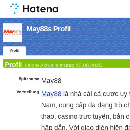
May88s Profil
Profil
Profil
Letzte Aktualisierung:
15.08.2025
Spitzname
May88
Vorstellung
May88
là nhà cái cá cược uy t
Nam, cung cấp đa dạng trò ch
thao, casino trực tuyến, bắn 
hấp dẫn. Với giao diện hiện đ