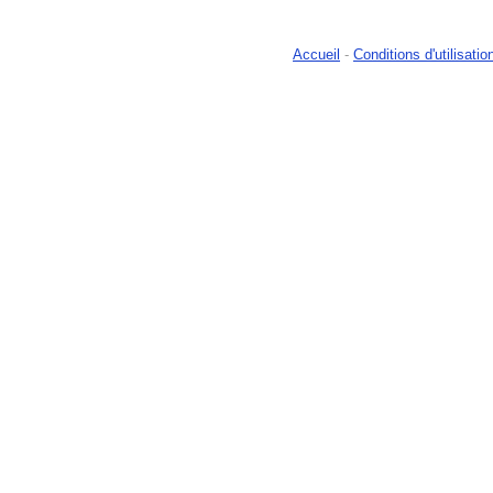
Accueil
-
Conditions d'utilisatio