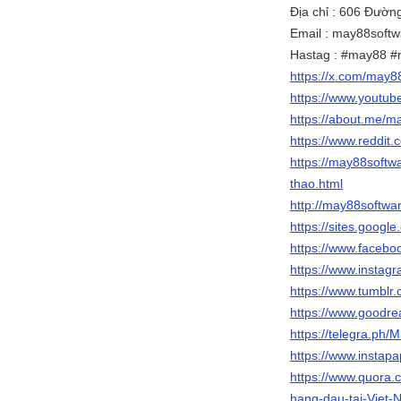
Địa chỉ : 606 Đườn
Email : may88soft
Hastag : #may88 #
https://x.com/may8
https://www.youtu
https://about.me/m
https://www.reddit
https://may88softw
thao.html
http://may88softwa
https://sites.goog
https://www.faceb
https://www.instag
https://www.tumbl
https://www.goodr
https://telegra.ph
https://www.instap
https://www.quora.
hang-dau-tai-Viet-