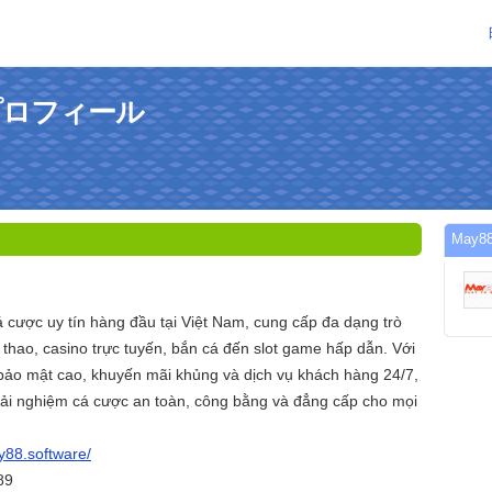
プロフィール
May
á cược uy tín hàng đầu tại Việt Nam, cung cấp đa dạng trò
 thao, casino trực tuyến, bắn cá đến slot game hấp dẫn. Với
, bảo mật cao, khuyến mãi khủng và dịch vụ khách hàng 24/7,
ải nghiệm cá cược an toàn, công bằng và đẳng cấp cho mọi
y88.software/
89