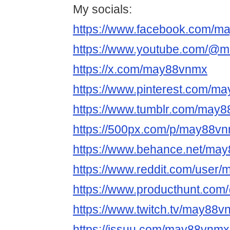
My socials:
https://www.facebook.com/m
https://www.youtube.com/@
https://x.com/may88vnmx
https://www.pinterest.com/m
https://www.tumblr.com/may
https://500px.com/p/may88v
https://www.behance.net/ma
https://www.reddit.com/user
https://www.producthunt.c
https://www.twitch.tv/may88
https://issuu.com/may88vnmx