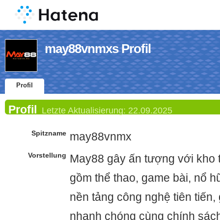
may88vnmxs Profil
Profil
Profil
Letzte Aktualisierung:
22.09.2025
Spitzname
may88vnmx
Vorstellung
May88 gây ấn tượng với kho 
gồm thể thao, game bài, nổ h
nền tảng công nghệ tiên tiến, 
nhanh chóng cùng chính sách