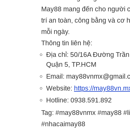
May88 mang đến cho người ch
trí an toàn, công bằng và cơ 
mỗi ngày.
Thông tin liên hệ:
Địa chỉ: 50/16A Đường Trần
Quận 5, TP.HCM
Email: may88vnmx@gmail.
Website:
https://may88vn.m
Hotline: 0938.591.892
Tag: #may88vnmx #may88 #l
#nhacaimay88