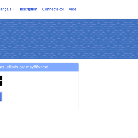
rançais
Inscription
Connecte-toi
Aide
ces utilisés par may88vnmx