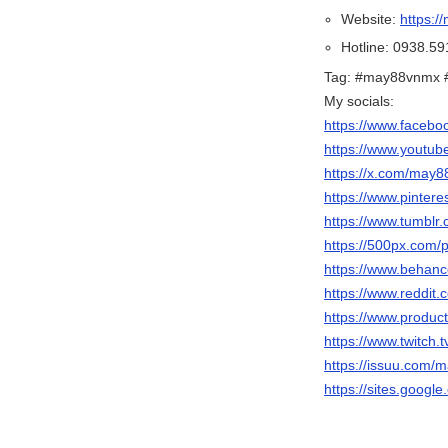
Website:
https:/
Hotline: 0938.59
Tag: #may88vnmx 
My socials:
https://www.faceb
https://www.yout
https://x.com/may
https://www.pinter
https://www.tumbl
https://500px.com
https://www.behan
https://www.reddit
https://www.prod
https://www.twitch
https://issuu.com
https://sites.goog