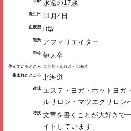
年齢
永遠の17歳
誕生日
11月4日
血液型
B型
職業
アフィリエイター
学校
短大
卒
住んでいるところ
東京都
・
鳥取県
・
北海道
生まれたところ
北海道
趣味
エステ
・
ヨガ
・
ホットヨガ
ルサロン
・
マツエク
サロン
特技
文章
を書くことが大好きで
イト
してい
ます
。