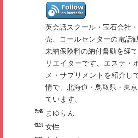
英会話
スクール
・
宝石
会社
売
、
コールセンター
の
電話
未納
保険料
の納付督励を経
リエイター
です。
エステ
・
メ
・
サプリメント
を紹介し
情
で、
北海道
・
鳥取県
・
東京
てい
ます
。
氏名
ま
ゆりん
性別
女性