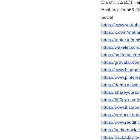
Địa chỉ: 32/15/4 H
Hashtag: #mb66 #
Social
https://www.yout
https://x.com/mb66
https://tooter.in/m
https://wakelet.c
https://safechat.c
https://gravatar.c
https://www.blogg
https://www.pinter
https://demo.wow
https://shareyours
https://500px.com
https://www.instap
https://protocol.oo
https://www.reddit
https://audiomack
https://hackaday.i