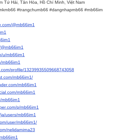
ẻm Tứ Hải, Tân Hòa, Hồ Chí Minh, Việt Nam
linkmb66 #trangchumb66 #dangnhapmb66 #mb66im
ube.com/@mb66im1
im1
b66im1
om/@mb66im1
om/u/mb66im1
om/mb66im1
er.com/profile/13239935509668743058
est.com/mb66im1/
onder.com/mb66im1
ocial.com/mb66im1
/p/mb66im1
aper.com/p/mb66im1
o/ja/users/mb66im1
.com/user/mb66im1/
.com/nelidamima23
o/mb66im1