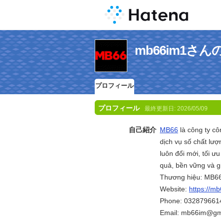
mb66im1さ
プロフィール
プロフィール
最終更新日:
2026/05/09
自己紹介
MB66
là công ty c
dịch vụ số chất lư
luôn đổi mới, tối 
quả, bền vững và gi
Thương hiệu: MB6
Website:
https://mb
Phone: 032879661
Email: mb66im@gm