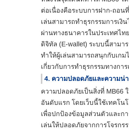
ต่อเนื่องคือระบบการฝาก-ถอนที
เล่นสามารถทำธุรกรรมการเงินได
ผ่านทางธนาคารในประเทศไทยแ
ดิจิทัล (E-wallet) ระบบนี้สาม
ทำให้ผู้เล่นสามารถสนุกกับเกมไ
เกี่ยวกับการทำธุรกรรมทางการเ
4.
ความปลอดภัยและความน่าเช
ความปลอดภัยเป็นสิ่งที่ MB66 
อันดับแรก โดยเว็บนี้ใช้เทคโน
เพื่อปกป้องข้อมูลส่วนตัวและก
เล่นให้ปลอดภัยจากการโจรกรร