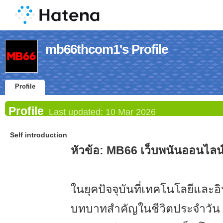
mb66thcom1's Profile
Profile
Profile
Last updated:
10 Mar 2026
Self introduction
หัวข้อ: MB66 เว็บพนันออนไลน์ท
ในยุคปัจจุบันที่เทคโนโลยีและอิ
บทบาทสำคัญในชีวิตประจำวัน 