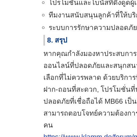
โปรโมชั่นและโบนัสที่ดึงดูดผู้
ทีมงานสนับสนุนลูกค้าที่ให้บ
ระบบการรักษาความปลอดภัยท
8.
สรุป
หากคุณกำลังมองหาประสบการณ
ออนไลน์ที่ปลอดภัยและสนุกส
เลือกที่ไม่ควรพลาด ด้วยบริกา
ฝาก-ถอนที่สะดวก, โปรโมชั่นท
ปลอดภัยที่เชื่อถือได้ MB66 เป็
สามารถตอบโจทย์ความต้องการ
คน