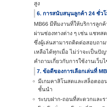
สูง
6.
การสนับสนุนลูกค้า 24 ชั่ว
MB66 มีทีมงานที่ให้บริการลูกค
ผ่านช่องทางต่าง ๆ เช่น แชทสด,
ซึ่งผู้เล่นสามารถติดต่อสอบถ
เหลือได้ทุกเมื่อ ไม่ว่าจะเป็น
คำถามเกี่ยวกับการใช้งานเว็บไ
7.
ข้อดีของการเลือกเล่นที่ M
มีเกมคาสิโนสดและสล็อตออนไ
ชั้นนำ
ระบบฝาก-ถอนที่สะดวกและรว