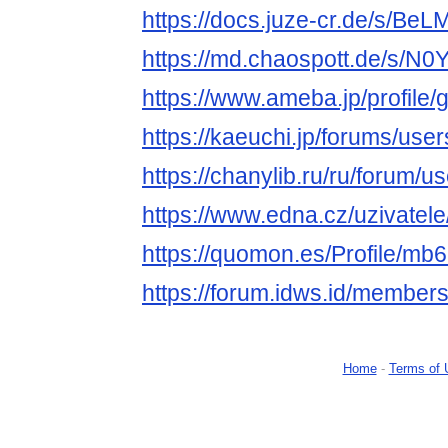
https://docs.juze-cr.de/s/Be
https://md.chaospott.de/s/
https://www.ameba.jp/profile
https://kaeuchi.jp/forums/us
https://chanylib.ru/ru/forum/u
https://www.edna.cz/uzivate
https://quomon.es/Profile/m
https://forum.idws.id/membe
Home
-
Terms of 