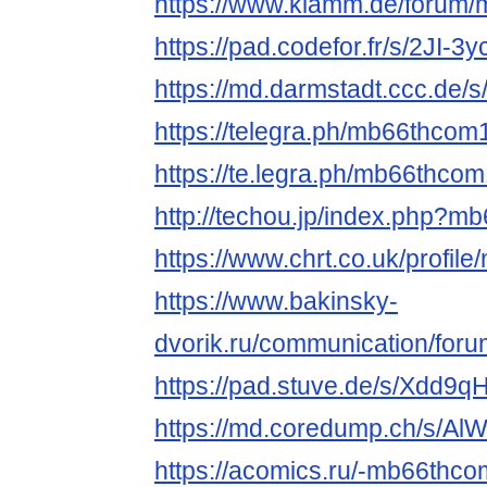
https://www.klamm.de/forum
https://pad.codefor.fr/s/2JI-3
https://md.darmstadt.ccc.de/
https://telegra.ph/mb66thcom
https://te.legra.ph/mb66thco
http://techou.jp/index.php?m
https://www.chrt.co.uk/profile/
https://www.bakinsky-
dvorik.ru/communication/foru
https://pad.stuve.de/s/Xdd9
https://md.coredump.ch/s/Al
https://acomics.ru/-mb66thc