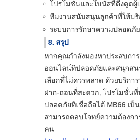
โปรโมชั่นและโบนัสที่ดึงดูดผู้
ทีมงานสนับสนุนลูกค้าที่ให้บ
ระบบการรักษาความปลอดภัยท
8.
สรุป
หากคุณกำลังมองหาประสบการณ
ออนไลน์ที่ปลอดภัยและสนุกส
เลือกที่ไม่ควรพลาด ด้วยบริกา
ฝาก-ถอนที่สะดวก, โปรโมชั่นท
ปลอดภัยที่เชื่อถือได้ MB66 เป็
สามารถตอบโจทย์ความต้องการ
คน