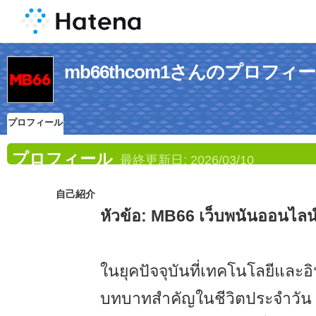
mb66thcom1さんのプロフィ
プロフィール
プロフィール
最終更新日:
2026/03/10
自己紹介
หัวข้อ: MB66 เว็บพนันออนไลน์ท
ในยุคปัจจุบันที่เทคโนโลยีและอิ
บทบาทสำคัญในชีวิตประจำวัน 