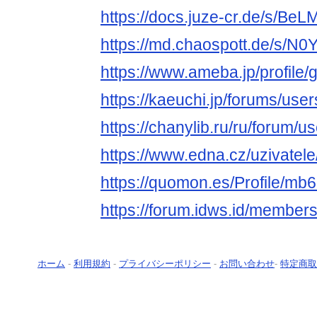
https://docs.juze-cr.de/s/Be
https://md.chaospott.de/s/
https://www.ameba.jp/profile
https://kaeuchi.jp/forums/us
https://chanylib.ru/ru/forum/u
https://www.edna.cz/uzivate
https://quomon.es/Profile/m
https://forum.idws.id/membe
ホーム
-
利用規約
-
プライバシーポリシー
-
お問い合わせ
-
特定商取