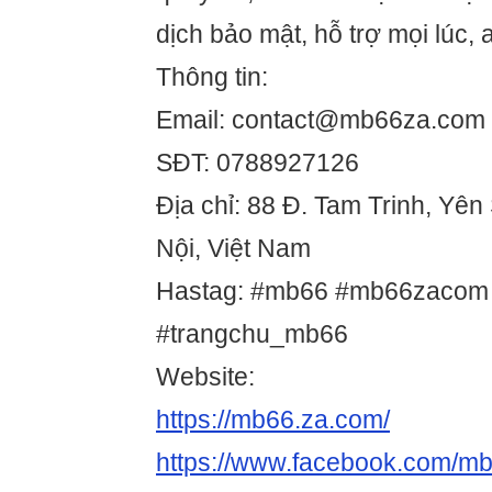
dịch bảo mật, hỗ trợ mọi lúc, 
Thông tin:
Email: contact@mb66za.com
SĐT: 0788927126
Địa chỉ: 88 Đ. Tam Trinh, Yê
Nội, Việt Nam
Hastag: #mb66 #mb66zacom 
#trangchu_mb66
Website:
https://mb66.za.com/
https://www.facebook.com/