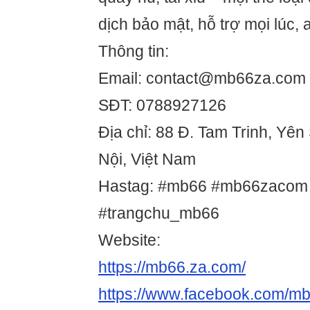
dịch bảo mật, hỗ trợ mọi lúc, 
Thông tin:
Email: contact@mb66za.com
SĐT: 0788927126
Địa chỉ: 88 Đ. Tam Trinh, Yê
Nội, Việt Nam
Hastag: #mb66 #mb66zacom 
#trangchu_mb66
Website:
https://mb66.za.com/
https://www.facebook.com/