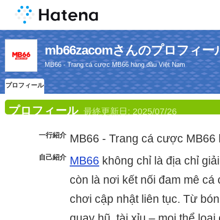
mb66zacomさんのプロフィー
MB66 - Trang cá cược MB66 hàng đầu Việt Nam
プロフィール
プロフィール
最終更新日:
2025/07/26
一行紹介
MB66 - Trang cá cược MB66 
自己紹介
MB66
không chỉ là địa chỉ giải
còn là nơi kết nối đam mê cá
chơi cập nhật liên tục. Từ bó
quay hũ, tài xỉu – mọi thể loại