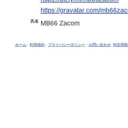
https://gravatar.com/mb66za
氏名
MB66 Zacom
ホーム
-
利用規約
-
プライバシーポリシー
-
お問い合わせ
-
特定商取