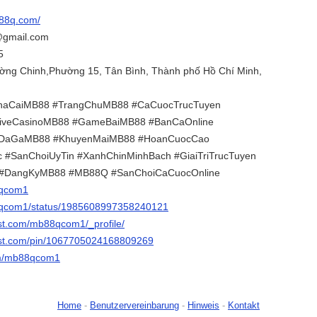
b88q.com/
gmail.com
5
rường Chinh,Phường 15, Tân Bình, Thành phố Hồ Chí Minh,
NhaCaiMB88 #TrangChuMB88 #CaCuocTrucTuyen
iveCasinoMB88 #GameBaiMB88 #BanCaOnline
#DaGaMB88 #KhuyenMaiMB88 #HoanCuocCao
#SanChoiUyTin #XanhChinMinhBach #GiaiTriTrucTuyen
#DangKyMB88 #MB88Q #SanChoiCaCuocOnline
8qcom1
8qcom1/status/1985608997358240121
est.com/mb88qcom1/_profile/
rest.com/pin/1067705024168809269
com/mb88qcom1
Home
-
Benutzervereinbarung
-
Hinweis
-
Kontakt