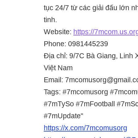
tục 24/7 từ các giải đấu lớn 
tinh.
Website:
https://7mcom.us.or
Phone: 0981445239
Địa chỉ: 9/7C Bà Giang, Linh
Việt Nam
Email: 7mcomusorg@gmail.
Tags: #7mcomusorg #7mcom
#7mTySo #7mFootball #7mSc
#7mUpdate"
https://x.com/7mcomusorg