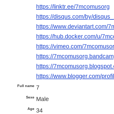
https://linktr.ee/7mcomusorg
https://disqus.com/by/disq
https://www.deviantart.com/
https://hub.docker.com/u/7m
https://vimeo.com/7mcomuso
https://7mcomusorg.bandca
https://7mcomusorg.blogspot
https://www.blogger.com/pro
Full name
7
Sexe
Male
Age
34