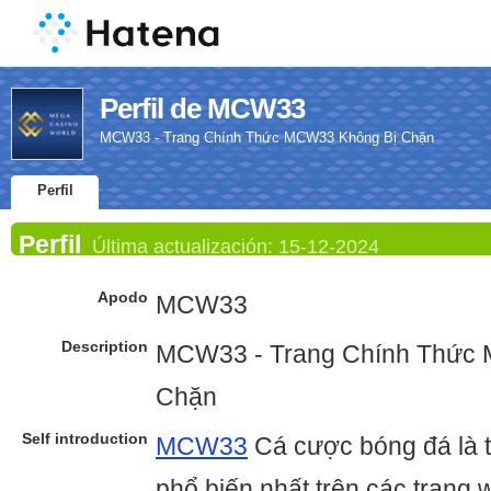
Perfil de MCW33
MCW33 - Trang Chính Thức MCW33 Không Bị Chặn
Perfil
Perfil
Última actualización:
15-12-2024
Apodo
MCW33
Description
MCW33 - Trang Chính Thức
Chặn
Self introduction
MCW33
Cá cược bóng đá là t
phổ biến nhất trên các trang