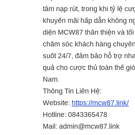
tâm nạp rút, trong khi tỷ lệ c
khuyến mãi hấp dẫn không ng
diện MCW87 thân thiện và tối
chăm sóc khách hàng chuyên
suốt 24/7, đảm bảo hỗ trợ nh
quả cho cược thủ toàn thế giới,
Nam.
Thông Tin Liên Hệ:
Website:
https://mcw87.link/
Hotline: 0843365478
Mail: admin@mcw87.link