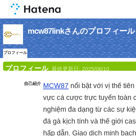
mcw87linkさんのプロフィール
プロフィール
プロフィール
最終更新日:
2025/06/10
自己紹介
MCW87
nổi bật với vị thế tiê
vực cá cược trực tuyến toàn 
nghiệm đa dạng từ các sự kiệ
đá gà kịch tính và thế giới c
hấp dẫn. Giao dịch minh bạch