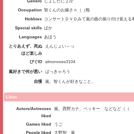
Género
じょしだにょ卍
Occupation
智くんのお嫁さｎ
（（
殴
Hobbies
コンサート
ＤＶＤ
みて嵐の曲の振り付け覚える
Special skills
ばか
Languages
あほ
う
とりあえず、死ぬ
えんじょい～っ
ほど楽しみ
ぴぐID
almonvoes3104
嵐好きで何が悪い
ばっきゃろう
自慢
嵐、智くんが好きなこと。
Likes
Actors/Actresses
嵐、西野カナ、ベッキー などなど（（
liked
Games liked
うご
People liked
大野智、嵐