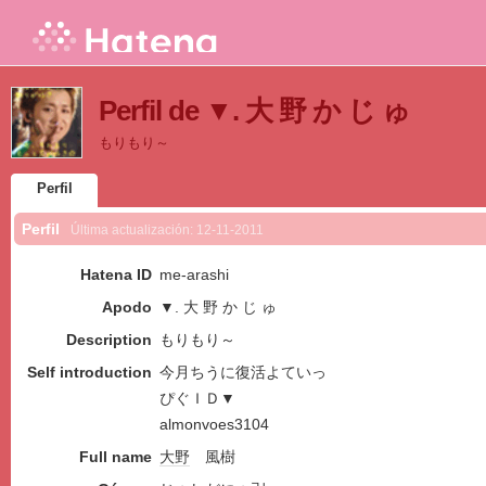
Perfil de ▼. 大 野 か じ ゅ
もりもり～
Perfil
Perfil
Última actualización:
12-11-2011
Hatena ID
me-arashi
Apodo
▼. 大 野 か じ ゅ
Description
もりもり～
Self introduction
今月ちうに復活よていっ
ぴぐＩＤ▼
almonvoes3104
Full name
大野
風樹