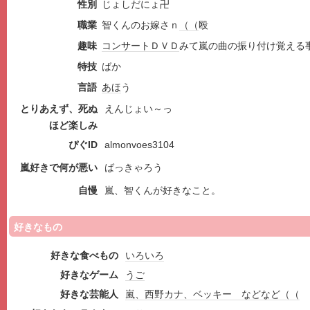
性別
じょしだにょ卍
職業
智くんのお嫁さｎ
（（
殴
趣味
コンサート
ＤＶＤ
みて嵐の曲の振り付け覚える
特技
ばか
言語
あほ
う
とりあえず、死ぬ
えんじょい～っ
ほど楽しみ
ぴぐID
almonvoes3104
嵐好きで何が悪い
ばっきゃろう
自慢
嵐、智くんが好きなこと。
好きなもの
好きな食べもの
いろいろ
好きなゲーム
うご
好きな芸能人
嵐、西野カナ、ベッキー などなど（（