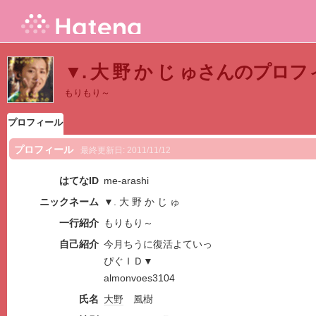
▼. 大 野 か じ ゅさんのプロ
もりもり～
プロフィール
プロフィール
最終更新日:
2011/11/12
はてなID
me-arashi
ニックネーム
▼. 大 野 か じ ゅ
一行紹介
もりもり～
自己紹介
今月ちうに復活よていっ
ぴぐＩＤ▼
almonvoes3104
氏名
大野
風樹