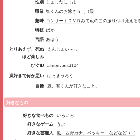
性別
じょしだにょ卍
職業
智くんのお嫁さｎ
（（
殴
趣味
コンサート
ＤＶＤ
みて嵐の曲の振り付け覚える
特技
ばか
言語
あほ
う
とりあえず、死ぬ
えんじょい～っ
ほど楽しみ
ぴぐID
almonvoes3104
嵐好きで何が悪い
ばっきゃろう
自慢
嵐、智くんが好きなこと。
好きなもの
好きな食べもの
いろいろ
好きなゲーム
うご
好きな芸能人
嵐、西野カナ、ベッキー などなど（（