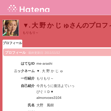
▼. 大 野 か じ ゅさんのプロ
もりもり～
プロフィール
プロフィール
最終更新日:
2011/11/12
はてなID
me-arashi
ニックネーム
▼. 大 野 か じ ゅ
一行紹介
もりもり～
自己紹介
今月ちうに復活よていっ
ぴぐＩＤ▼
almonvoes3104
氏名
大野
風樹