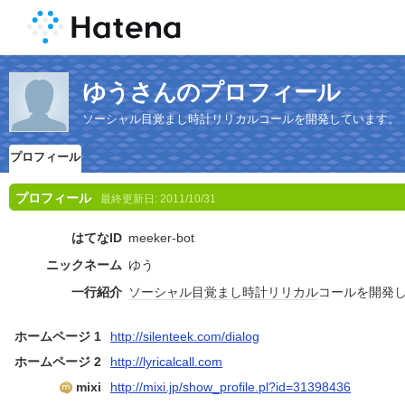
ゆうさんのプロフィール
ソーシャル目覚まし時計リリカルコールを開発しています。
プロフィール
プロフィール
最終更新日:
2011/10/31
はてなID
meeker-bot
ニックネーム
ゆう
一行紹介
ソーシャル
目覚まし時計
リリカル
コールを開発
ホームページ 1
http://silenteek.com/dialog
ホームページ 2
http://lyricalcall.com
mixi
http://mixi.jp/show_profile.pl?id=31398436