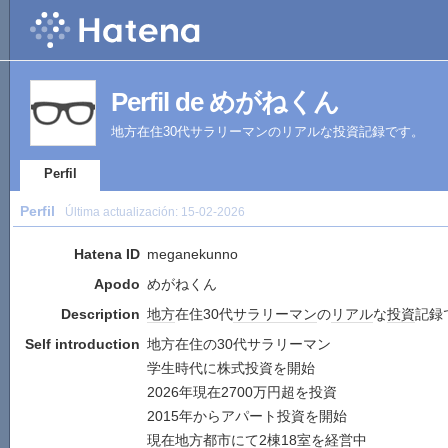
Perfil de めがねくん
地方在住30代サラリーマンのリアルな投資記録です。
Perfil
Perfil
Última actualización:
15-02-2026
Hatena ID
meganekunno
Apodo
めがねくん
Description
地方
在住30代
サラリーマン
の
リアル
な
投資
記録
Self introduction
地方在住の30代サラリーマン
学生時代に株式投資を開始
2026年現在2700万円超を投資
2015年からアパート投資を開始
現在地方都市にて2棟18室を経営中