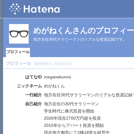
めがねくんさんのプロフィ
地方在住30代サラリーマンのリアルな投資記録です。
プロフィール
プロフィール
最終更新日:
2026/02/15
はてなID
meganekunno
ニックネーム
めがねくん
一行紹介
地方
在住30代
サラリーマン
の
リアル
な
投資
記録
自己紹介
地方在住の30代サラリーマン
学生時代に株式投資を開始
2026年現在2700万円超を投資
2015年からアパート投資を開始
現在地方都市にて2棟18室を経営中