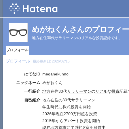
めがねくんさんのプロフィ
地方在住30代サラリーマンのリアルな投資記録です。
プロフィール
プロフィール
最終更新日:
2026/02/15
はてなID
meganekunno
ニックネーム
めがねくん
一行紹介
地方
在住30代
サラリーマン
の
リアル
な
投資
記録
自己紹介
地方在住の30代サラリーマン
学生時代に株式投資を開始
2026年現在2700万円超を投資
2015年からアパート投資を開始
現在地方都市にて2棟18室を経営中