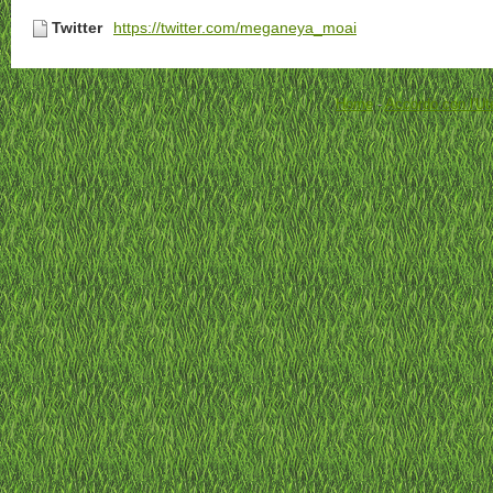
Twitter
https://twitter.com/meganeya_moai
Home
-
Accordo con l'Ut