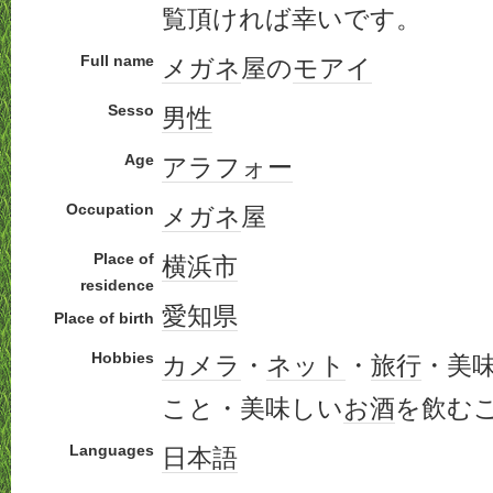
覧頂ければ幸いです。
Full name
メガネ
屋の
モアイ
Sesso
男性
Age
アラフォー
Occupation
メガネ
屋
Place of
横浜市
residence
愛知県
Place of birth
Hobbies
カメラ
・
ネット
・
旅行
・美
こと・美味しい
お酒
を飲む
Languages
日本語