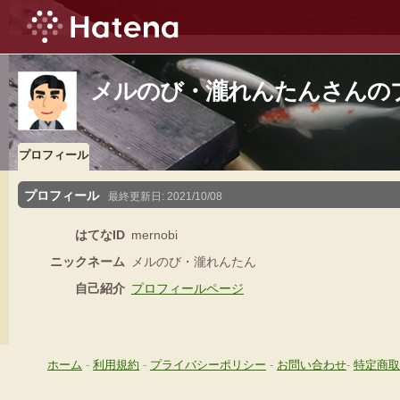
メルのび・瀧れんたんさんの
プロフィール
プロフィール
最終更新日:
2021/10/08
はてなID
mernobi
ニックネーム
メルのび・瀧れんたん
自己紹介
プロフィールページ
ホーム
-
利用規約
-
プライバシーポリシー
-
お問い合わせ
-
特定商取