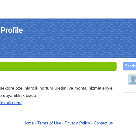
Profile
Servi
sektöre özel hidrolik hortum üretimi ve montaj hizmetleriyle
ve dayanıklılık bizde.
teknik.com/
Home
-
Terms of Use
-
Privacy Policy
-
Contact us