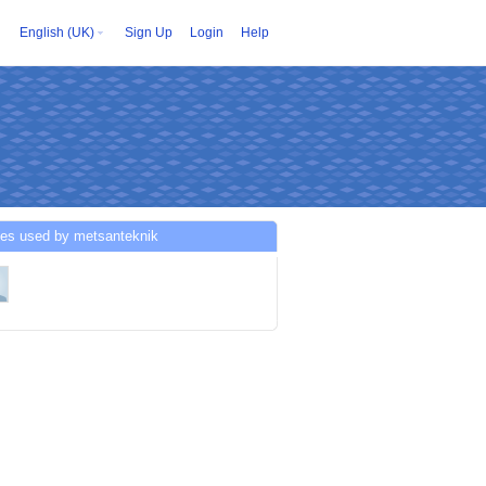
English (UK)
Sign Up
Login
Help
ces used by metsanteknik