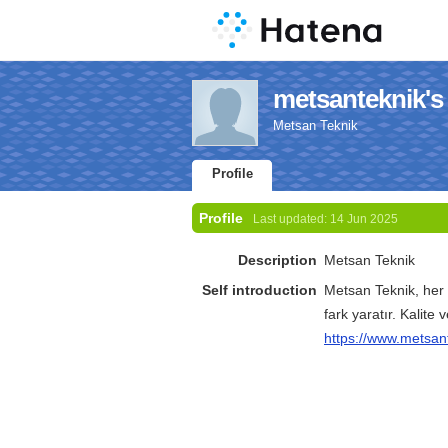
metsanteknik's 
Metsan Teknik
Profile
Profile
Last updated:
14 Jun 2025
Description
Metsan Teknik
Self introduction
Metsan Teknik, her 
fark yaratır. Kalite 
https://www.metsan