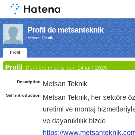
Profil de metsanteknik
Metsan Teknik
Profil
Profil
Dernière mise à jour:
14 juin 2025
Description
Metsan Teknik
Self introduction
Metsan Teknik, her sektöre öz
üretimi ve montaj hizmetleriyle 
ve dayanıklılık bizde.
https://www.metsanteknik.co