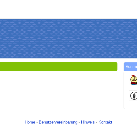
Von m
Home
-
Benutzervereinbarung
-
Hinweis
-
Kontakt