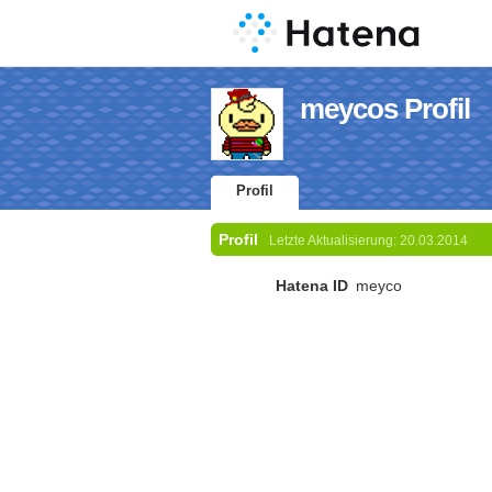
meycos Profil
Profil
Profil
Letzte Aktualisierung:
20.03.2014
Hatena ID
meyco