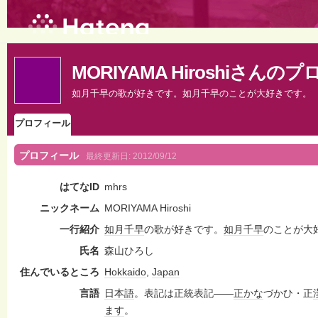
MORIYAMA Hiroshiさんの
如月千早の歌が好きです。如月千早のことが大好きです。
プロフィール
プロフィール
最終更新日:
2012/09/12
はてなID
mhrs
ニックネーム
MORIYAMA Hiroshi
一行紹介
如月千早
の歌が好きです。
如月千早
のことが大
氏名
森山ひろし
住んでいるところ
Hokkaido
,
Japan
言語
日本語
。表記は正統表記——
正かな
づかひ・正
ます
。