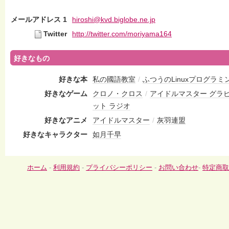
メールアドレス 1
hiroshi@kvd.biglobe.ne.jp
Twitter
http://twitter.com/moriyama164
好きなもの
好きな本
私の國語教室
/
ふつうのLinuxプログラミ
好きなゲーム
クロノ・クロス
/
アイドルマスター グラ
ット ラジオ
好きなアニメ
アイドルマスター
/
灰羽連盟
好きなキャラクター
如月千早
ホーム
-
利用規約
-
プライバシーポリシー
-
お問い合わせ
-
特定商取