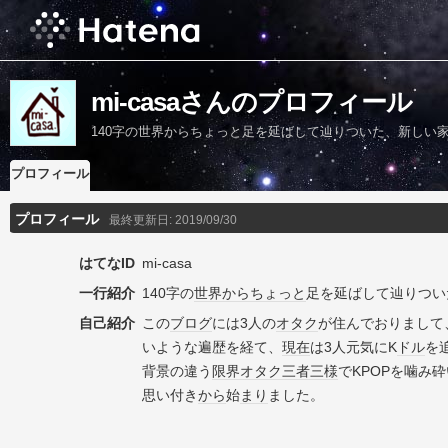
mi-casaさんのプロフィール
140字の世界からちょっと足を延ばして辿りついた、新しい
プロフィール
プロフィール
最終更新日:
2019/09/30
はてなID
mi-casa
一行紹介
140字の
世界
から
ちょっと
足を延ばして辿りつい
自己紹介
この
ブログ
には3人の
オタク
が住んでおりまして
いような遍歴を経て、
現在
は3人元気にK
ドル
を
背景の違う
限界
オタク
三者三様
でKPOPを噛み
思い付き
から
始
まり
ました。