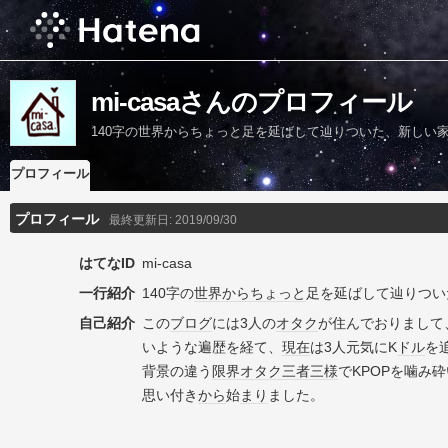
mi-casaさんのプロフィール
140字の世界からちょっと足を延ばして辿りついた、新しい
プロフィール
プロフィール
最終更新日:
2019/09/30
はてなID
mi-casa
一行紹介
140字の
世界
から
ちょっと
足を延ばして辿りつい
自己紹介
この
ブログ
には3人の
オタク
が住んでおりまして
いような遍歴を経て、
現在
は3人元気にK
ドル
を
背景の違う
限界
オタク
三者三様
でKPOPを噛み
思い付き
から
始
まり
ました。