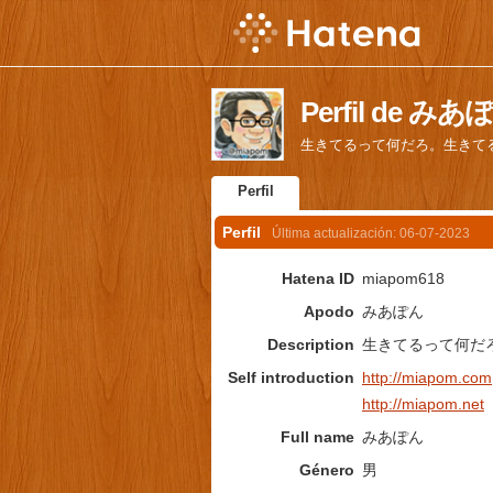
Perfil de みあ
生きてるって何だろ。生きて
Perfil
Perfil
Última actualización:
06-07-2023
Hatena ID
miapom618
Apodo
みあぽん
Description
生きてるって何だ
Self introduction
http://miapom.com
http://miapom.net
Full name
みあぽん
Género
男