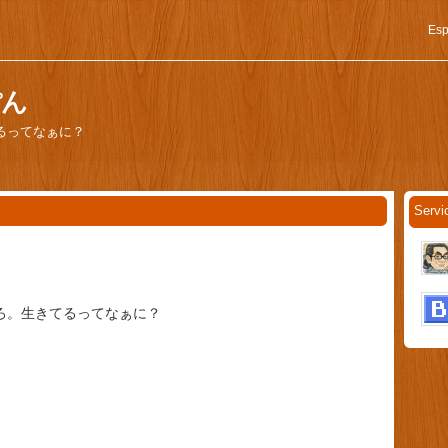
Esp
ぽん
るってなぁに？
Servi
ろ。生きてるってなぁに？