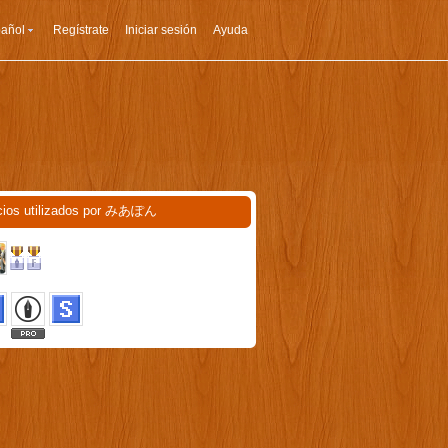
añol
Regístrate
Iniciar sesión
Ayuda
cios utilizados por みあぽん