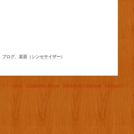
、
ブログ
、
楽器
（
シンセサイザー
）
Inicio
-
Condiciones de uso
-
Política de Privacidad
-
Contactar