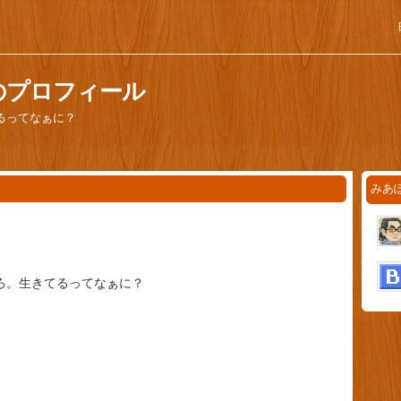
のプロフィール
るってなぁに？
みあ
ろ。生きてるってなぁに？