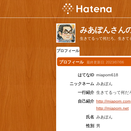
みあぽんさん
生きてるって何だろ。生きて
プロフィール
プロフィール
最終更新日:
2023/07/06
はてなID
miapom618
ニックネーム
みあぽん
一行紹介
生きてるって何だ
自己紹介
http://miapom.com
http://miapom.net
氏名
みあぽん
性別
男