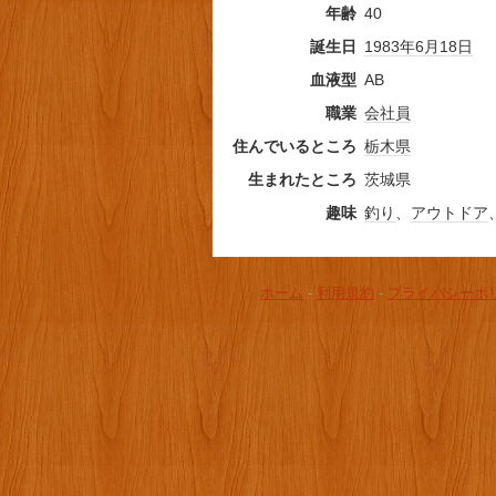
年齢
40
誕生日
1983年
6月18日
血液型
AB
職業
会社員
住んでいるところ
栃木県
生まれたところ
茨城県
趣味
釣り
、
アウトドア
ホーム
-
利用規約
-
プライバシーポ