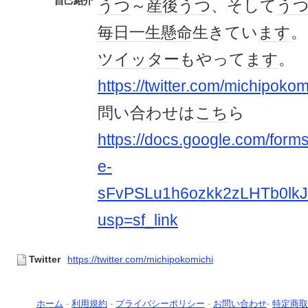
自己紹介
うつ
～
産後うつ
、そして
う
毎日
一生懸命
生きてい
ます
。
ツイッター
もやって
ます
。
https://twitter.com/michipokom
問い合わせは
こち
ら
https://docs.google.com/for
e-
sFvPSLu1h6ozkk2zLHTb0lk
usp=sf_link
Twitter
https://twitter.com/michipokomichi
ホーム
-
利用規約
-
プライバシーポリシー
-
お問い合わせ
-
特定商取