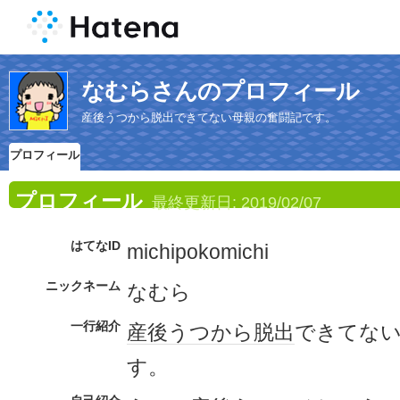
なむらさんのプロフィール
産後うつから脱出できてない母親の奮闘記です。
プロフィール
プロフィール
最終更新日:
2019/02/07
はてなID
michipokomichi
ニックネーム
なむら
一行紹介
産後うつ
から
脱出
できてな
す。