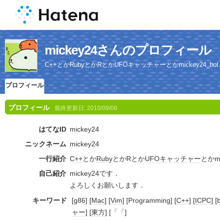
mickey24さんのプロフィール
C++とかRubyとかRとかUFOキャッチャーとかmickey24_bo
プロフィール
プロフィール
最終更新日:
2010/09/08
はてなID
mickey24
ニックネーム
mickey24
一行紹介
C++
とか
Ruby
とかRとか
UFOキャッチャー
とかmi
自己紹介
mickey24です．
よろしくお願いします．
キーワード
[g86]
[Mac]
[
Vim
] [Programming] [
C++
] [
ICPC
] [
ャー
] [
東方
] [「「]