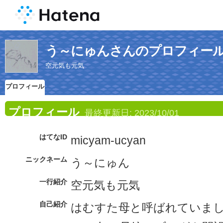
う～にゅんさんのプロフィー
空元気も元気
プロフィール
プロフィール
最終更新日:
2023/10/01
はてなID
micyam-ucyan
ニックネーム
う～にゅん
一行紹介
空元気も元気
自己紹介
はむすた母と呼ばれていま