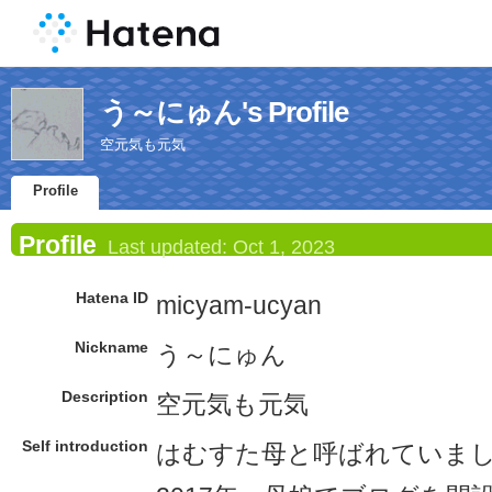
う～にゅん's Profile
空元気も元気
Profile
Profile
Last updated:
Oct 1, 2023
Hatena ID
micyam-ucyan
Nickname
う～にゅん
Description
空元気も元気
Self introduction
はむすた母と呼ばれていま