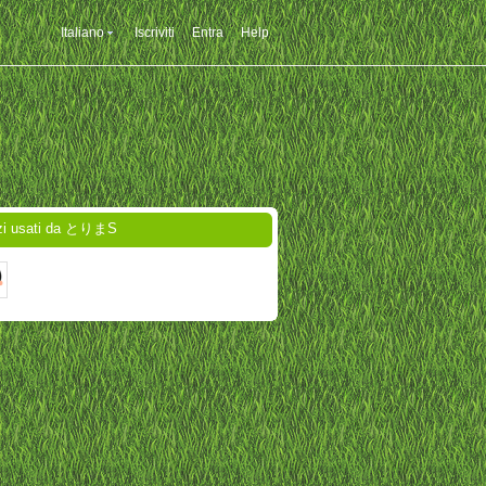
Italiano
Iscriviti
Entra
Help
zi usati da とりまS