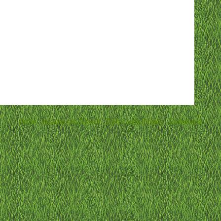
Home
-
Accordo con l'Utente
-
Policy sulla Privacy
-
Contattacci