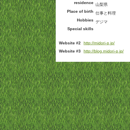
residence
山梨県
Place of birth
仕事と料理
Hobbies
デジマ
Special skills
Website #2
http://midori-p.jp/
Website #3
http://blog.midori-p.jp/