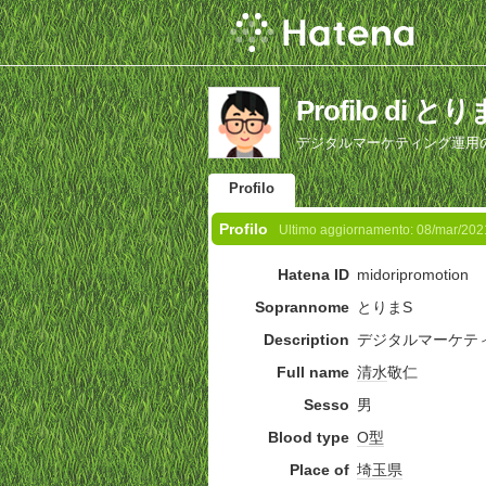
Profilo di と
デジタルマーケティング運用
Profilo
Profilo
Ultimo aggiornamento:
08/mar/202
Hatena ID
midoripromotion
Soprannome
とりまS
Description
デジタルマーケテ
Full name
清水
敬仁
Sesso
男
Blood type
O型
Place of
埼玉県