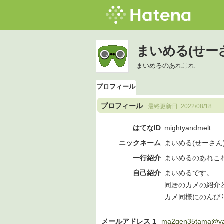
まいめる(せー
まいめるのあれこれ
プロフィール
プロフィール
最終更新日:
2022/08/18
はてなID
mightyandmelt
ニックネーム
まいめる(せーさん
一行紹介
まいめるのあれこ
自己紹介
まいめるです。
同居の
カメ
の紹介
カメ
同様
にの
んび
メールアドレス 1
ma2gen35tama@yah