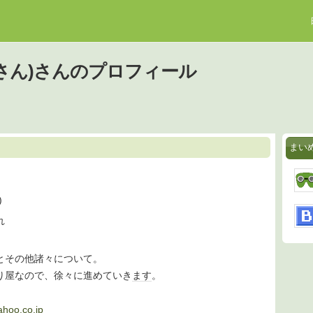
さん)さんのプロフィール
まい
)
れ
とその他諸々について。
り屋なので、徐々に進めていき
ます
。
oo.co.jp