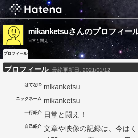
mikanketsuさんのプロフィー
日常と闘え！
プロフィール
プロフィール
最終更新日:
2021/01/12
はてなID
mikanketsu
ニックネーム
mikanketsu
一行紹介
日常
と闘え！
自己紹介
文章や映像の記録は、今は