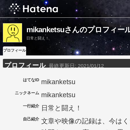
mikanketsuさんのプロフィー
日常と闘え！
プロフィール
プロフィール
最終更新日:
2021/01/12
はてなID
mikanketsu
ニックネーム
mikanketsu
一行紹介
日常
と闘え！
自己紹介
文章や映像の記録は、今は