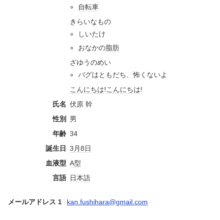
自転車
きらいなもの
しいたけ
おなかの
脂肪
ざゆうのめい
バグ
はともだち、怖くないよ
こんにちは
!
こんにちは
!
氏名
伏原 幹
性別
男
年齢
34
誕生日
3月8日
血液型
A型
言語
日本語
メールアドレス 1
kan.fushihara@gmail.com