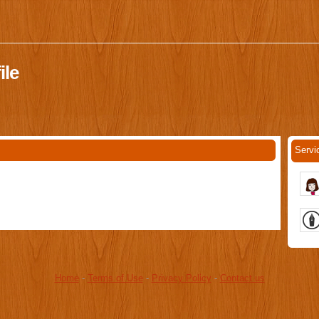
le
Serv
Home
-
Terms of Use
-
Privacy Policy
-
Contact us