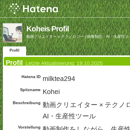
Koheis Profil
動画クリエイター × テクノロジー | 映像制作・AI・生産性ツ
Profil
Profil
Letzte Aktualisierung:
19.10.2025
Hatena ID
milktea294
Spitzname
Kohei
Beschreibung
動画クリエイター × テクノロ
AI・生産性ツール
Vorstellung
動画制作をしながら、生産