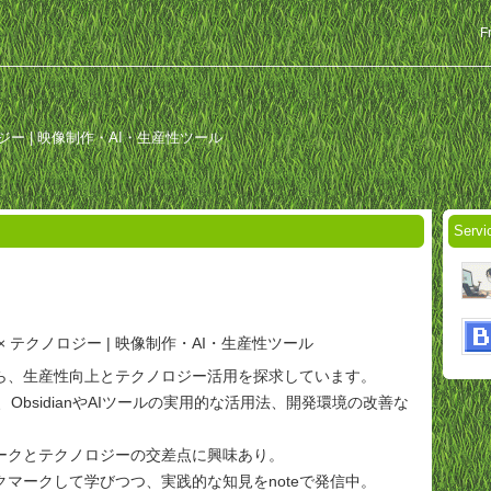
F
ジー | 映像制作・AI・生産性ツール
Servi
× テクノロジー | 映像制作・AI・生産性ツール
ら、生産性向上とテクノロジー活用を探求しています。
o、ObsidianやAIツールの実用的な活用法、開発環境の改善な
ークとテクノロジーの交差点に興味あり。
マークして学びつつ、実践的な知見をnoteで発信中。