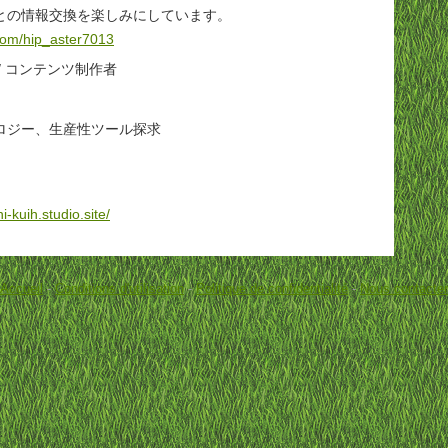
との情報交換を楽しみにしています。
.com/hip_aster7013
/ コンテンツ制作者
ロジー、生産性ツール探求
i-kuih.studio.site/
Accueil
-
Conditions d'utilisation
-
Politique de confidentialité
-
Nous contacter