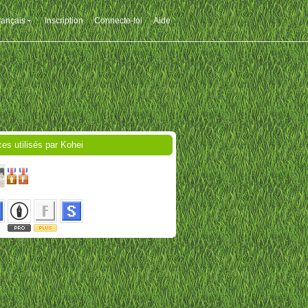
rançais
Inscription
Connecte-toi
Aide
ces utilisés par Kohei