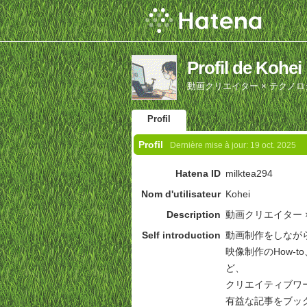
Profil de Kohei
動画クリエイター × テクノロ
Profil
Profil
Dernière mise à jour:
19 oct. 2025
Hatena ID
milktea294
Nom d'utilisateur
Kohei
Description
動画クリエイター 
Self introduction
動画制作をしなが
映像制作のHow-t
ど、
クリエイティブワ
有益な記事をブック