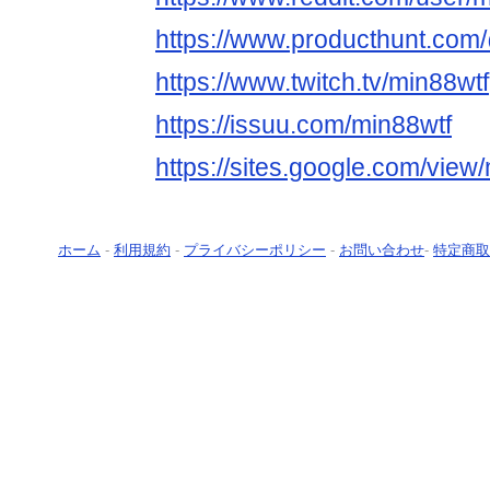
https://www.producthunt.com
https://www.twitch.tv/min88wtf
https://issuu.com/min88wtf
https://sites.google.com/view
ホーム
-
利用規約
-
プライバシーポリシー
-
お問い合わせ
-
特定商取