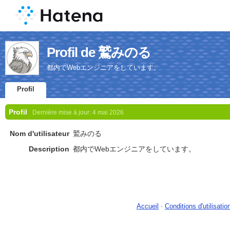
Profil de 鷲みのる
都内でWebエンジニアをしています。
Profil
Profil
Dernière mise à jour:
4 mai 2026
Nom d'utilisateur
鷲みのる
Description
都内でWebエンジニアをしています。
Accueil
-
Conditions d'utilisatio