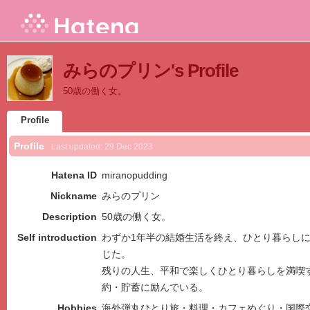
みらのプリン's Profile
50歳の働く女。
Profile
Profile
Last updated:
29 Dec 2023
Hatena ID
miranopudding
Nickname
みらのプリン
Description
50歳の働く女。
Self introduction
わずか1年半の結婚生活を終え、ひとり暮らし
じた。
残りの人生、平和で楽しくひとり暮らしを満喫
約・貯蓄に励んでいる。
Hobbies
海外弾丸ひとり旅・料理・カフェめぐり・国際